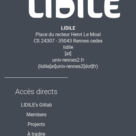
LIDILE
Place du recteur Henri Le Moal
CS 24307 - 35043 Rennes cedex
lidile
[at]
univ-rennes2.fr
(lidile[at]univ-rennes2[dot]fr)
Accès directs
LIDILE's Gitlab
Members
Projects
À tradire