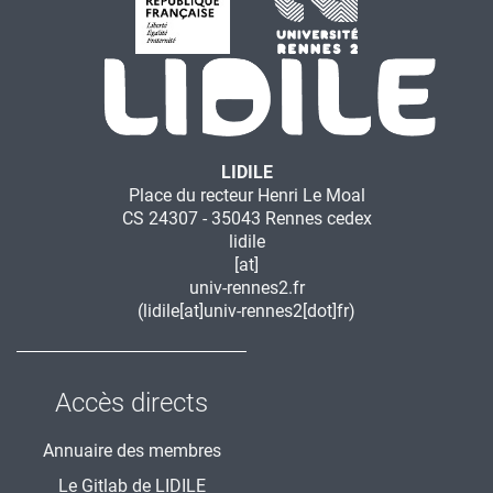
LIDILE
Place du recteur Henri Le Moal
CS 24307 - 35043 Rennes cedex
lidile
[at]
univ-rennes2.fr
(lidile[at]univ-rennes2[dot]fr)
Accès directs
Annuaire des membres
Le Gitlab de LIDILE