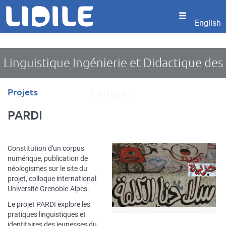
Panneau de gestion des cookies
Aller
au
English
contenu
principal
Linguistique Ingénierie et Didactique des
Type
Langues
Projets
d'article
PARDI
Constitution d'un corpus
numérique, publication de
néologismes sur le site du
projet, colloque international
Université Grenoble-Alpes.
Le projet PARDI explore les
pratiques linguistiques et
identitaires des jeunesses du