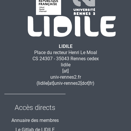
LIDILE
Place du recteur Henri Le Moal
CS 24307 - 35043 Rennes cedex
lidile
[at]
univ-rennes2.fr
(lidile[at]univ-rennes2[dot]fr)
Accès directs
Annuaire des membres
Le Gitlab de LIDILE