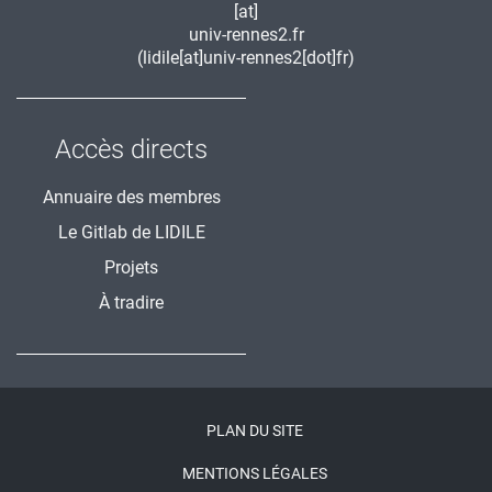
[at]
univ-rennes2.fr
(lidile[at]univ-rennes2[dot]fr)
Accès directs
Annuaire des membres
Le Gitlab de LIDILE
Projets
À tradire
Menu
PLAN DU SITE
Pied
MENTIONS LÉGALES