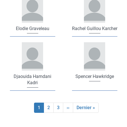
Elodie Graveleau
Rachel Guillou Karcher
Djaouida Hamdani
Spencer Hawkridge
Kadri
Page
1
Page
2
Page
3
Page
››
Dernière
Dernier »
Pagination
courante
suivante
page