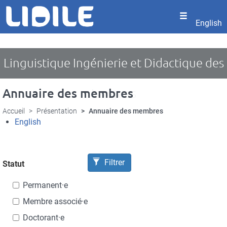
Panneau de gestion des cookies
Aller
au
English
contenu
principal
Linguistique Ingénierie et Didactique des
Annuaire des membres
Langues
Accueil
Présentation
Annuaire des membres
English
Filtrer
Statut
Permanent·e
Membre associé·e
Doctorant·e