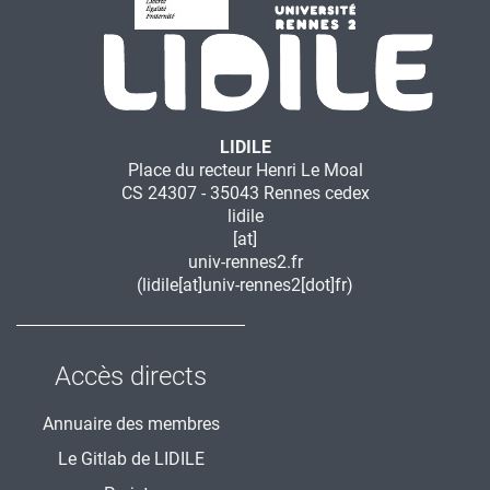
LIDILE
Place du recteur Henri Le Moal
CS 24307 - 35043 Rennes cedex
lidile
[at]
univ-rennes2.fr
(lidile[at]univ-rennes2[dot]fr)
Accès directs
Annuaire des membres
Le Gitlab de LIDILE