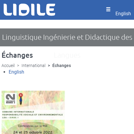
Panneau de gestion des cookies
Aller
au
English
contenu
principal
Linguistique Ingénierie et Didactique des
Échanges
Langues
Accueil
International
Échanges
English