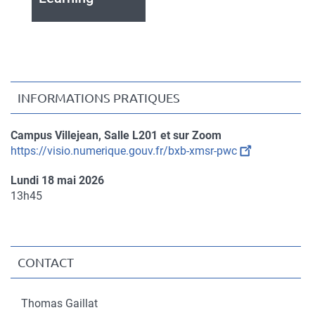
INFORMATIONS PRATIQUES
Campus Villejean, Salle L201 et sur Zoom
Compléments
https://visio.numerique.gouv.fr/bxb-xmsr-pwc
de
Lundi 18 mai 2026
lieu
Complément
13h45
de
date
CONTACT
Thomas Gaillat