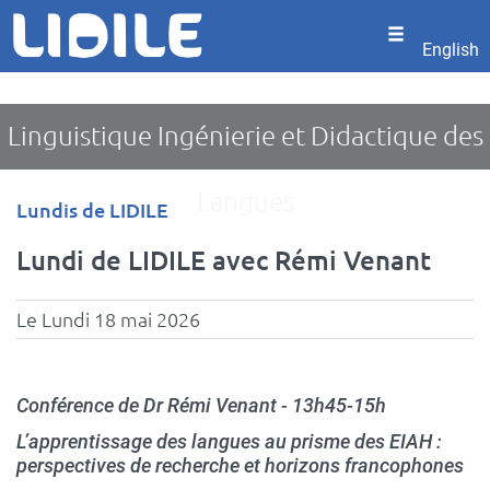
Panneau de gestion des cookies
Aller
au
English
contenu
principal
Linguistique Ingénierie et Didactique des
Langues
Type
Lundis de LIDILE
d'événement
Lundi de LIDILE avec Rémi Venant
Le Lundi 18 mai 2026
Conférence de Dr Rémi Venant - 13h45-15h
L’apprentissage des langues au prisme des EIAH :
perspectives de recherche et horizons francophones