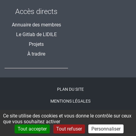
Accès directs
Annuaire des membres
Le Gitlab de LIDILE
Projets
À tradire
Menu
PLAN DU SITE
Pied
MENTIONS LÉGALES
de
ACCESSIBILITÉ : NON CONFORME
page
Ce site utilise des cookies et vous donne le contrôle sur ceux
que vous souhaitez activer
CONNEXION
Tout accepter
Tout refuser
Personnaliser