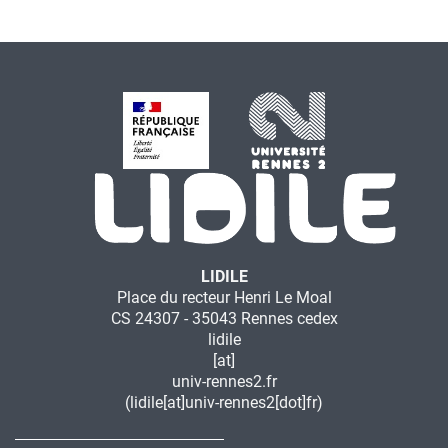
LIDILE
Place du recteur Henri Le Moal
CS 24307 - 35043 Rennes cedex
lidile
[at]
univ-rennes2.fr
(lidile[at]univ-rennes2[dot]fr)