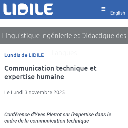
Panneau de gestion des cookies
Aller
au
English
contenu
principal
Linguistique Ingénierie et Didactique des
Langues
Type
Lundis de LIDILE
d'événement
Communication technique et
expertise humaine
Le Lundi 3 novembre 2025
Conférence d'Yves Pierrot sur l'expertise dans le
cadre de la communication technique