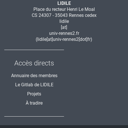
LIDILE
Place du recteur Henri Le Moal
CS 24307 - 35043 Rennes cedex
lidile
[at]
univ-rennes2.fr
(lidile[at]univ-rennes2[dot]fr)
Accès directs
Annuaire des membres
Le Gitlab de LIDILE
Projets
À tradire